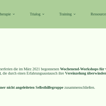
herapie
Trialog
Training
Ressourc
merferien die im März 2021 begonnenen
Wochenend-Workshops für v
t
, die durch einen Erfahrungsaustausch ihre
Vereinzelung überwinde
iner nicht angeleiteten Selbsthilfegruppe
zusammenschließen.