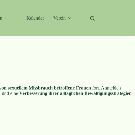
en
Kalender
Verein
on sexuellem Missbrauch betroffene Frauen
fort. Anmelden
n
und eine
Verbesserung ihrer alltäg­lichen Bewältigungsstrategien