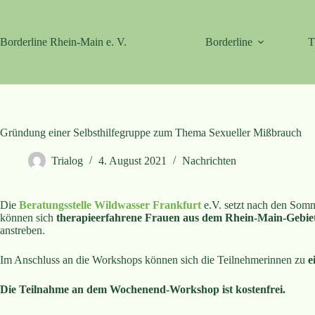
Zum
Inhalt
springen
Borderline Rhein-Main e. V.
Borderline
T
Gründung einer Selbsthilfegruppe zum Thema Sexueller Mißbrauch
Trialog
4. August 2021
Nachrichten
Die
Beratungsstelle Wildwasser Frankfurt
e.V. setzt nach den Som
können sich
therapieerfahrene Frauen aus dem Rhein-Main-Gebie
anstreben.
Im Anschluss an die Workshops können sich die Teilnehmerinnen zu
e
Die Teilnahme an dem Wochenend-Workshop ist kostenfrei.