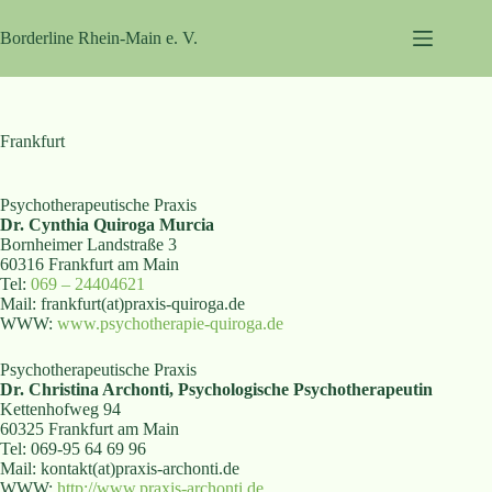
Zum
Inhalt
Borderline Rhein-Main e. V.
springen
Frankfurt
Psychotherapeutische Praxis
Dr. Cynthia Quiroga Murcia
Bornheimer Landstraße 3
60316 Frankfurt am Main
Tel:
069 – 24404621
Mail: frankfurt(at)praxis-quiroga.de
WWW:
www.psychotherapie-quiroga.de
Psychotherapeutische Praxis
Dr. Christina Archonti, Psychologische Psychotherapeutin
Kettenhofweg 94
60325 Frankfurt am Main
Tel: 069-95 64 69 96
Mail: kontakt(at)praxis-archonti.de
WWW:
http://www.praxis-archonti.de