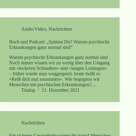
Audio/Video
,
Nachrichten
Buch und Podcast: „Spinnst Du? Warum psychische
Erkrankungen ganz normal sind“
Warum psychische Erkrankungen ganz normal sind
Noch immer wissen wir zu wenig über den Umgang
mit «lockeren Schrauben» und «langen Leitungen»
– früher wurde man weggesperrt, heute heißt es
«Reiß dich mal zusammen». Wie begegnen wir
Menschen mit psychischen Erkrankungen?…
Trialog
21. Dezember 2021
Nachrichten
Ein sicheres Gesundheitssystem für trans* Menschen