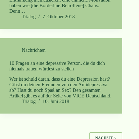
haben wie [die Borderline-Betroffene] Charis.
Denn…
Trialog
7. Oktober 2018
Nachrichten
10 Fragen an eine depressive Person, die du dich
niemals trauen würdest zu stellen
Wer ist schuld daran, dass du eine Depression hast?
Gibst du deinen Freunden von den Antidepressiva
ab? Hast du noch Spaß an Sex? Den gesamten
Artikel gibt es auf der Seite von VICE Deutschland.
Trialog
10. Juni 2018
NÄCHSTE