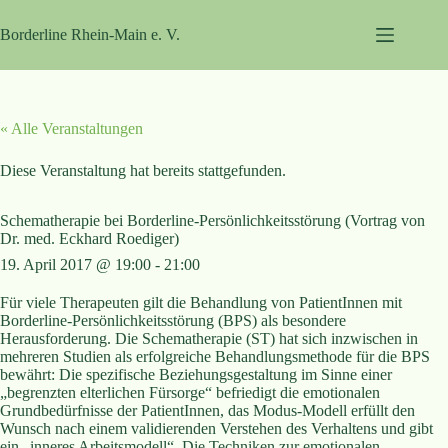
Zum
Inhalt
Borderline Rhein-Main e. V.
springen
« Alle Veranstaltungen
Diese Veranstaltung hat bereits stattgefunden.
Schematherapie bei Borderline-Persönlichkeitsstörung (Vortrag von
Dr. med. Eckhard Roediger)
19. April 2017 @ 19:00
-
21:00
Für viele Therapeuten gilt die Behandlung von PatientInnen mit
Borderline-Persönlichkeitsstörung (BPS) als besondere
Herausforderung. Die Schematherapie (ST) hat sich inzwischen in
mehreren Studien als erfolgreiche Behandlungsmethode für die BPS
bewährt: Die spezifische Beziehungsgestaltung im Sinne einer
„begrenzten elterlichen Fürsorge“ befriedigt die emotionalen
Grundbedürfnisse der PatientInnen, das Modus-Modell erfüllt den
Wunsch nach einem validierenden Verstehen des Verhaltens und gibt
ein „inneres Arbeitsmodell“. Die Techniken zur emotionalen