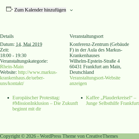
Zum Kalender hinzufügen
Details
Veranstaltungsort
Datum:
14. Mai 2019
Konferenz-Zentrum (Gebäude
Zeit:
F) in der Aula des Markus-
18:00 - 19:30
Krankenhauses
Veranstaltungskategorie:
Wilhelm-Epstein-Straße 4
Rhein-Main
60431 Frankfurt am Main
,
Website:
http://www.markus-
Deutschland
krankenhaus.de/ueber-
Veranstaltungsort-Website
uns/kontakt/
anzeigen
Europäischer Protesttag:
Kaffee „Plauderkreisel“ –
#MissionInklusion – Die Zukunft
Junge Selbsthilfe Frankfurt
beginnt mit dir
Copyright © 2026 - WordPress Theme von
CreativeThemes