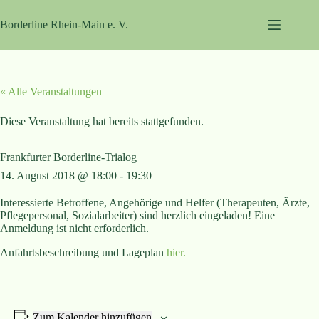
Zum
Inhalt
Borderline Rhein-Main e. V.
springen
« Alle Veranstaltungen
Diese Veranstaltung hat bereits stattgefunden.
Frankfurter Borderline-Trialog
14. August 2018 @ 18:00
-
19:30
Interessierte Betroffene, Angehörige und Helfer (Therapeuten, Ärzte,
Pflegepersonal, Sozialarbeiter) sind herzlich eingeladen! Eine
Anmeldung ist nicht erforderlich.
Anfahrtsbeschreibung und Lageplan
hier.
Zum Kalender hinzufügen