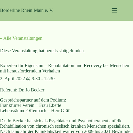
Zum
Inhalt
Borderline Rhein-Main e. V.
springen
« Alle Veranstaltungen
Diese Veranstaltung hat bereits stattgefunden.
Experten für Eigensinn – Rehabilitation und Recovery bei Menschen
mit herausforderndem Verhalten
2. April 2022 @ 9:30
-
12:30
Referent: Dr. Jo Becker
Gesprächspartner auf dem Podium:
Frankfurter Verein – Frau Eberle
Lebensräume Offenbach – Herr Gräf
Dr. Jo Becker hat sich als Psychiater und Psychotherapeut auf die
Rehabilitation von chronisch seelisch kranken Menschen spezialisiert.
Nach langjähriger Kliniktätigkeit war er von 2009 bis 2021 Begründer