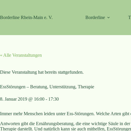
Zum
Inhalt
springen
Borderline Rhein-Main e. V.
Borderline
T
« Alle Veranstaltungen
Diese Veranstaltung hat bereits stattgefunden.
EssStörungen – Beratung, Unterstützung, Therapie
8. Januar 2019 @ 16:00
-
17:30
Immer mehr Menschen leiden unter Ess-Störungen. Welche Arten gibt es
Antworten gibt die Ernährungsberatung, die eine wichtige Säule in de
Therapie darstellt. Und natürlich kann sie auch mithelfen, EssStörunge