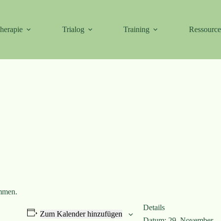
herapie
Trialog
Training
Ressourc
ommen.
Details
Zum Kalender hinzufügen
Datum:
29. November