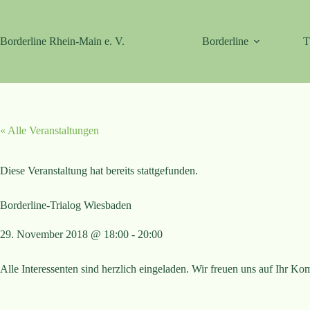
Zum
Inhalt
springen
Borderline Rhein-Main e. V.
Borderline
T
« Alle Veranstaltungen
Diese Veranstaltung hat bereits stattgefunden.
Borderline-Trialog Wiesbaden
29. November 2018 @ 18:00
-
20:00
Alle Interessenten sind herzlich eingeladen. Wir freuen uns auf Ihr K