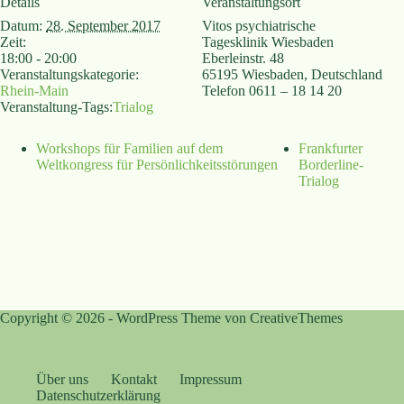
Details
Veranstaltungsort
Datum:
28. September 2017
Vitos psychiatrische
Zeit:
Tagesklinik Wiesbaden
18:00 - 20:00
Eberleinstr. 48
Veranstaltungskategorie:
65195 Wiesbaden
,
Deutschland
Rhein-Main
Telefon
0611 – 18 14 20
Veranstaltung-Tags:
Trialog
Workshops für Familien auf dem
Frankfurter
Weltkongress für Persönlichkeitsstörungen
Borderline-
Trialog
Copyright © 2026 - WordPress Theme von
CreativeThemes
Über uns
Kontakt
Impressum
Datenschutzerklärung