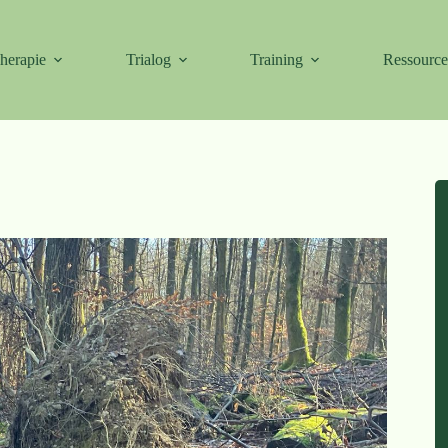
herapie
Trialog
Training
Ressourc