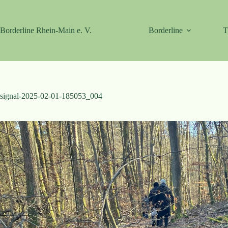
Zum
Inhalt
springen
Borderline Rhein-Main e. V.
Borderline
T
signal-2025-02-01-185053_004