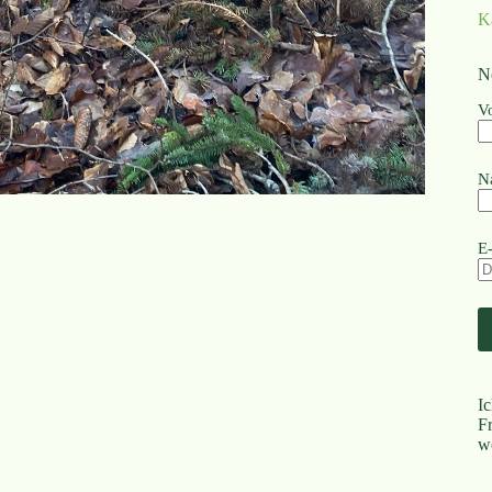
K
N
V
N
E
I
F
w