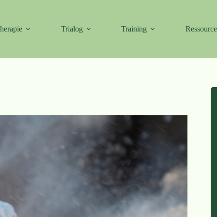
herapie
Trialog
Training
Ressourc