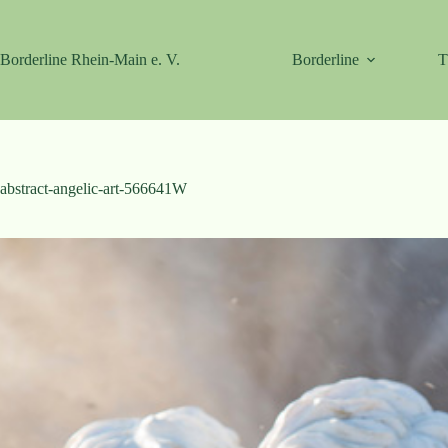
Zum
Inhalt
springen
Borderline Rhein-Main e. V.
Borderline
T
abstract-angelic-art-566641W