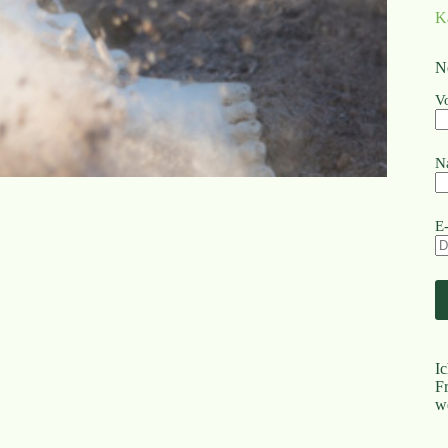
K
N
V
N
E
I
F
w