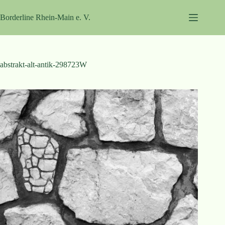
Zum
Inhalt
Borderline Rhein-Main e. V.
springen
abstrakt-alt-antik-298723W