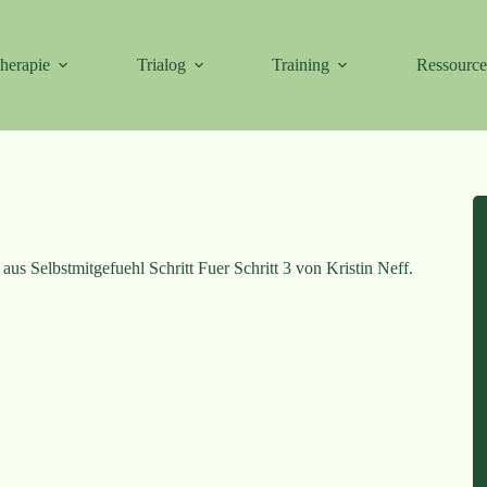
herapie
Trialog
Training
Ressourc
us Selbstmitgefuehl Schritt Fuer Schritt 3 von Kristin Neff.