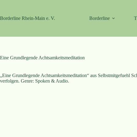
Zum
Inhalt
springen
Borderline Rhein-Main e. V.
Borderline
T
Eine Grundlegende Achtsamkeitsmeditation
„Eine Grundlegende Achtsamkeitsmeditation“ aus Selbstmitgefuehl Schrit
verfolgen. Genre: Spoken & Audio.