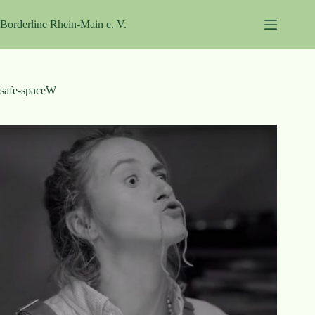
Zum
Inhalt
Borderline Rhein-Main e. V.
springen
safe-spaceW