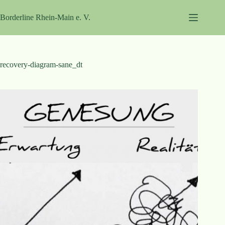
Zum
Inhalt
Borderline Rhein-Main e. V.
springen
recovery-diagram-sane_dt