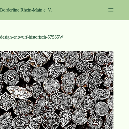
Zum
Inhalt
Borderline Rhein-Main e. V.
springen
design-entwurf-historisch-57565W