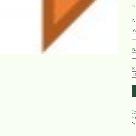
K
N
V
N
E
I
F
w