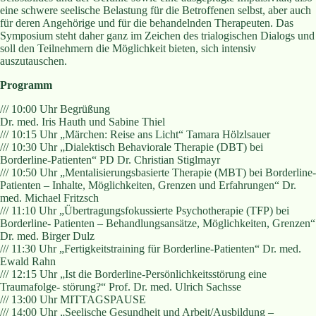
eine schwere seelische Belastung für die Betroffenen selbst, aber auch
für deren Angehörige und für die behandelnden Therapeuten. Das
Symposium steht daher ganz im Zeichen des trialogischen Dialogs und
soll den Teilnehmern die Möglichkeit bieten, sich intensiv
auszutauschen.
Programm
/// 10:00 Uhr Begrüßung
Dr. med. Iris Hauth und Sabine Thiel
/// 10:15 Uhr „Märchen: Reise ans Licht“ Tamara Hölzlsauer
/// 10:30 Uhr „Dialektisch Behaviorale Therapie (DBT) bei
Borderline-Patienten“ PD Dr. Christian Stiglmayr
/// 10:50 Uhr „Mentalisierungsbasierte Therapie (MBT) bei Borderline-
Patienten – Inhalte, Möglichkeiten, Grenzen und Erfahrungen“ Dr.
med. Michael Fritzsch
/// 11:10 Uhr „Übertragungsfokussierte Psychotherapie (TFP) bei
Borderline- Patienten – Behandlungsansätze, Möglichkeiten, Grenzen“
Dr. med. Birger Dulz
/// 11:30 Uhr „Fertigkeitstraining für Borderline-Patienten“ Dr. med.
Ewald Rahn
/// 12:15 Uhr „Ist die Borderline-Persönlichkeitsstörung eine
Traumafolge- störung?“ Prof. Dr. med. Ulrich Sachsse
/// 13:00 Uhr MITTAGSPAUSE
/// 14:00 Uhr „Seelische Gesundheit und Arbeit/Ausbildung –