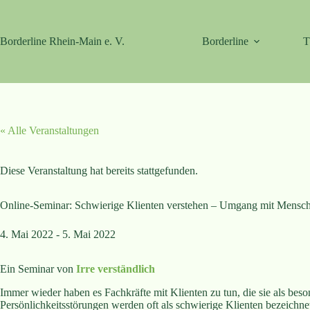
Zum
Inhalt
springen
Borderline Rhein-Main e. V.
Borderline
T
« Alle Veranstaltungen
Diese Veranstaltung hat bereits stattgefunden.
Online-Seminar: Schwierige Klienten verstehen – Umgang mit Mensche
4. Mai 2022
-
5. Mai 2022
Ein Seminar von
Irre verständlich
Immer wieder haben es Fachkräfte mit Klienten zu tun, die sie als be
Persönlichkeitsstörungen werden oft als schwierige Klienten bezeichne