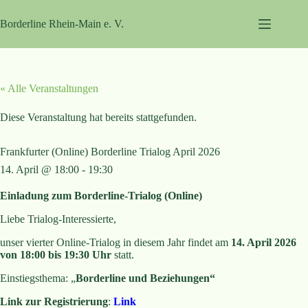
Zum
Inhalt
Borderline Rhein-Main e. V.
springen
« Alle Veranstaltungen
Diese Veranstaltung hat bereits stattgefunden.
Frankfurter (Online) Borderline Trialog April 2026
14. April @ 18:00
-
19:30
Einladung zum Borderline-Trialog (Online)
Liebe Trialog-Interessierte,
unser vierter Online-Trialog in diesem Jahr findet am
14. April 2026
von 18:00 bis 19:30 Uhr
statt.
Einstiegsthema: „
Borderline und Beziehungen“
Link zur Registrierung
:
Link