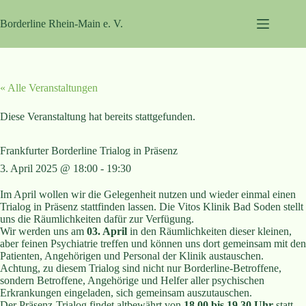
Zum
Inhalt
Borderline Rhein-Main e. V.
springen
« Alle Veranstaltungen
Diese Veranstaltung hat bereits stattgefunden.
Frankfurter Borderline Trialog in Präsenz
3. April 2025 @ 18:00
-
19:30
Im April wollen wir die Gelegenheit nutzen und wieder einmal einen
Trialog in Präsenz stattfinden lassen. Die Vitos Klinik Bad Soden stellt
uns die Räumlichkeiten dafür zur Verfügung.
Wir werden uns am
03. April
in den Räumlichkeiten dieser kleinen,
aber feinen Psychiatrie treffen und können uns dort gemeinsam mit den
Patienten, Angehörigen und Personal der Klinik austauschen.
Achtung, zu diesem Trialog sind nicht nur Borderline-Betroffene,
sondern Betroffene, Angehörige und Helfer aller psychischen
Erkrankungen eingeladen, sich gemeinsam auszutauschen.
Der Präsenz-Trialog findet altbewährt von
18.00 bis 19.30 Uhr
statt.