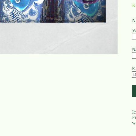
K
N
V
N
E
I
F
w