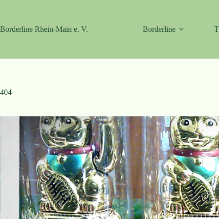
Zum
Inhalt
springen
Borderline Rhein-Main e. V.
Borderline
T
404