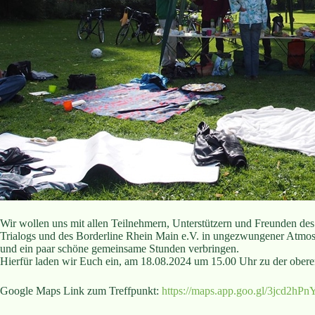
Wir wollen uns mit allen Teilnehmern, Unterstützern und Freunden des
Trialogs und des Borderline Rhein Main e.V. in ungezwungener Atmos
und ein paar schöne gemeinsame Stunden verbringen.
Hierfür laden wir Euch ein, am 18.08.2024 um 15.00 Uhr zu der obe
Google Maps Link zum Treffpunkt:
https://maps.app.goo.gl/3jcd2h